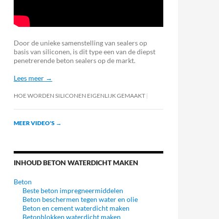
Door de unieke samenstelling van sealers op
basis van siliconen, is dit type een van de diepst
penetrerende beton sealers op de markt.
Lees meer →
HOE WORDEN SILICONEN EIGENLIJK GEMAAKT
MEER VIDEO'S
→
INHOUD BETON WATERDICHT MAKEN
Beton
Beste beton impregneermiddelen
Beton beschermen tegen water en olie
Beton en cement waterdicht maken
Betonblokken waterdicht maken