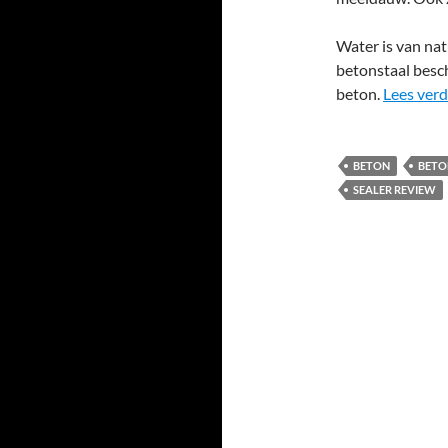
Water is van nat
betonstaal besch
beton.
Lees ver
BETON
BETO
SEALER REVIEW