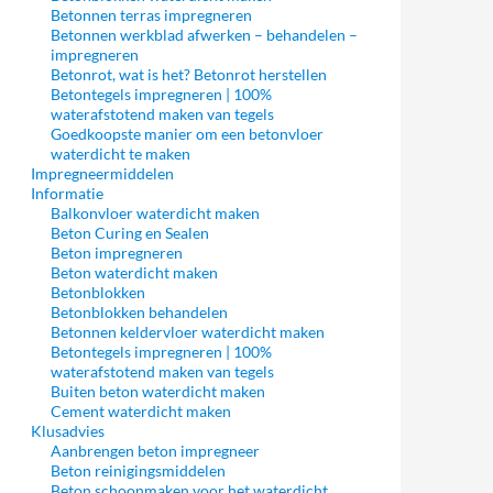
Betonnen terras impregneren
Betonnen werkblad afwerken – behandelen –
impregneren
Betonrot, wat is het? Betonrot herstellen
Betontegels impregneren | 100%
waterafstotend maken van tegels
Goedkoopste manier om een betonvloer
waterdicht te maken
Impregneermiddelen
Informatie
Balkonvloer waterdicht maken
Beton Curing en Sealen
Beton impregneren
Beton waterdicht maken
Betonblokken
Betonblokken behandelen
Betonnen keldervloer waterdicht maken
Betontegels impregneren | 100%
waterafstotend maken van tegels
Buiten beton waterdicht maken
Cement waterdicht maken
Klusadvies
Aanbrengen beton impregneer
Beton reinigingsmiddelen
Beton schoonmaken voor het waterdicht