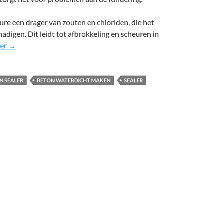
ure een drager van zouten en chloriden, die het
adigen. Dit leidt tot afbrokkeling en scheuren in
Beton waterdicht maken
der
→
N SEALER
BETON WATERDICHT MAKEN
SEALER