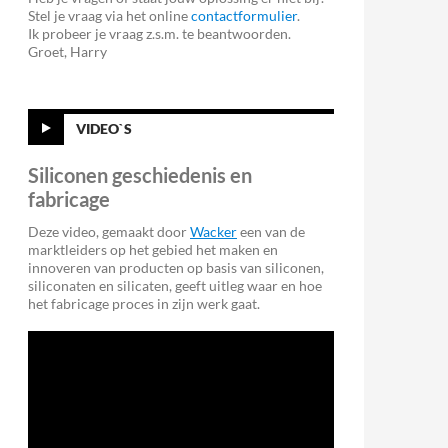
Stel je vraag via het online
contactformulier
.
Ik probeer je vraag z.s.m. te beantwoorden.
Groet, Harry
VIDEO`S
Siliconen geschiedenis en
fabricage
Deze video, gemaakt door
Wacker
een van de
marktleiders op het gebied het maken en
innoveren van producten op basis van siliconen,
siliconaten en silicaten, geeft uitleg waar en hoe
het fabricage proces in zijn werk gaat.