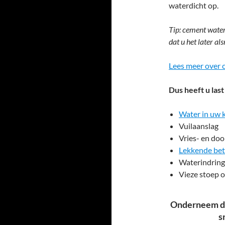
waterdicht op.
Tip: cement wate
dat u het later a
Lees meer over
Dus heeft u last
Water in uw 
Vuilaanslag
Vries- en do
Lekkende be
Waterindring
Vieze stoep o
Onderneem da
s