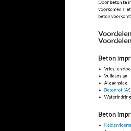
Door
beton te 
voorkomen. Het
beton voorkomt 
Voordelen
Voordelen
Beton impr
Vries- en do
Vuilaanslag
Alg aanslag
Betonrot (AS
Waterindring
Beton impr
Keldervloere