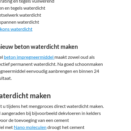
rating en tegels vuilwerend
n en tegels waterdicht
tselwerk waterdicht
kpannen waterdicht
kons waterdicht
nieuw beton waterdicht maken
el
beton impregneermiddel
maakt zowel oud als
ectief permanent waterdicht. Na goed schoonmaken
egneermiddel eenvoudig aanbrengen en binnen 24
ultaat.
terdicht maken
 u tijdens het mengproces direct waterdicht maken.
 aangeraden bij bijvoorbeeld dekvloeren in kelders
oor de toevoeging van een cement
el met
Nano moleculen
droogt het cement