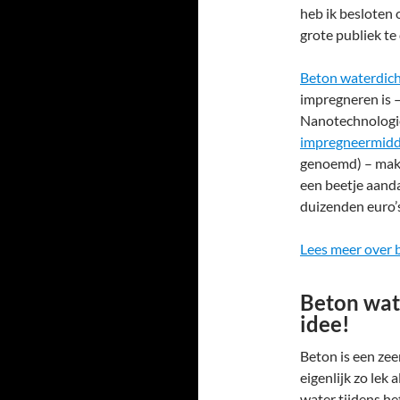
heb ik besloten
grote publiek te
Beton waterdic
impregneren is 
Nanotechnologi
impregneermid
genoemd) – makke
een beetje aand
duizenden euro’s
Lees meer over 
Beton wate
idee!
Beton is een zee
eigenlijk zo lek
water tijdens he