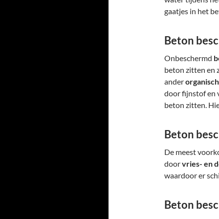
gaatjes in het b
Beton besc
Onbeschermd
b
beton zitten en
ander
organisch
door fijnstof en
beton zitten. Hi
Beton besc
De meest voork
door
vries- en 
waardoor er schi
Beton bes