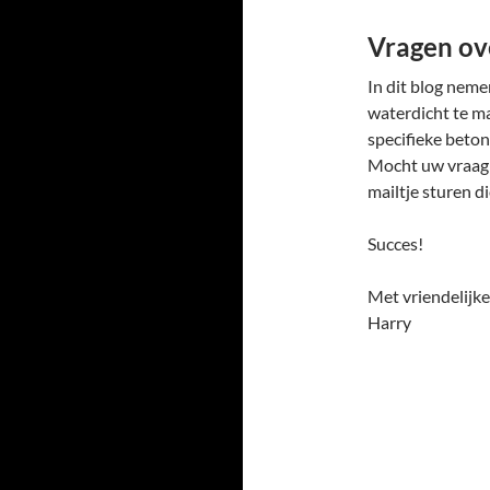
Vragen ov
In dit blog nem
waterdicht te m
specifieke beto
Mocht uw vraag 
mailtje sturen di
Succes!
Met vriendelijke
Harry