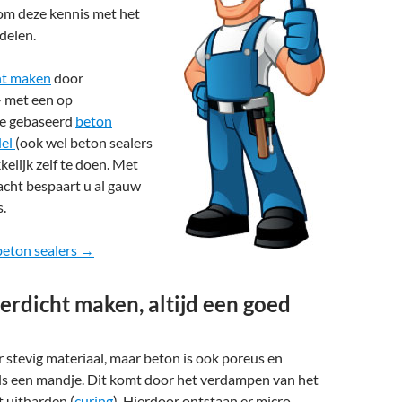
 om deze kennis met het
 delen.
ht maken
door
– met een op
e gebaseerd
beton
del
(ook wel beton sealers
lijk zelf te doen. Met
acht bespaart u al gauw
.
beton sealers →
rdicht maken, altijd een goed
r stevig materiaal, maar beton is ook poreus en
 als een mandje. Dit komt door het verdampen van het
t uitharden (
curing
). Hierdoor ontstaan er micro