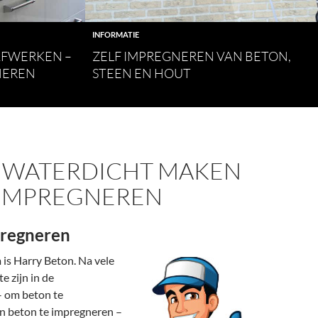
INFORMATIE
FWERKEN –
ZELF IMPREGNEREN VAN BETON,
NEREN
STEEN EN HOUT
 WATERDICHT MAKEN
IMPREGNEREN
regneren
 is Harry Beton. Na vele
e zijn in de
– om beton te
n beton te impregneren –