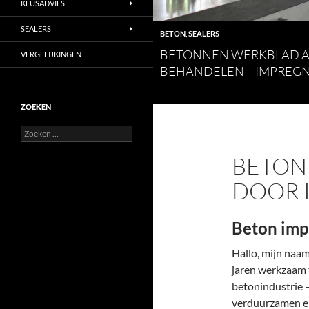
KLUSADVIES
SEALERS
BETON
,
SEALERS
BETONNEN WERKBLAD A
VERGELIJKINGEN
BEHANDELEN – IMPREG
ZOEKEN
Zoeken
naar:
BETON
DOOR 
Beton imp
Hallo, mijn naam
jaren werkzaam t
betonindustrie 
verduurzamen e