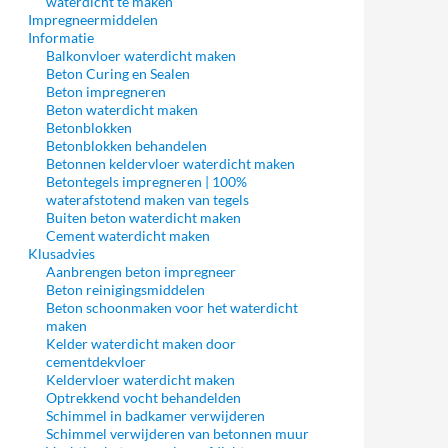
waterdicht te maken
Impregneermiddelen
Informatie
Balkonvloer waterdicht maken
Beton Curing en Sealen
Beton impregneren
Beton waterdicht maken
Betonblokken
Betonblokken behandelen
Betonnen keldervloer waterdicht maken
Betontegels impregneren | 100%
waterafstotend maken van tegels
Buiten beton waterdicht maken
Cement waterdicht maken
Klusadvies
Aanbrengen beton impregneer
Beton reinigingsmiddelen
Beton schoonmaken voor het waterdicht
maken
Kelder waterdicht maken door
cementdekvloer
Keldervloer waterdicht maken
Optrekkend vocht behandelden
Schimmel in badkamer verwijderen
Schimmel verwijderen van betonnen muur