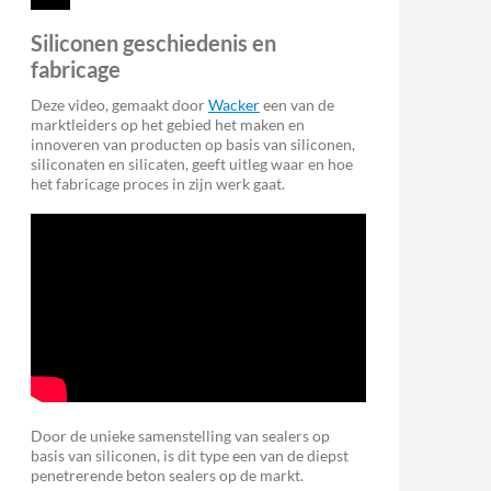
Siliconen geschiedenis en
fabricage
Deze video, gemaakt door
Wacker
een van de
marktleiders op het gebied het maken en
innoveren van producten op basis van siliconen,
siliconaten en silicaten, geeft uitleg waar en hoe
het fabricage proces in zijn werk gaat.
Door de unieke samenstelling van sealers op
basis van siliconen, is dit type een van de diepst
penetrerende beton sealers op de markt.