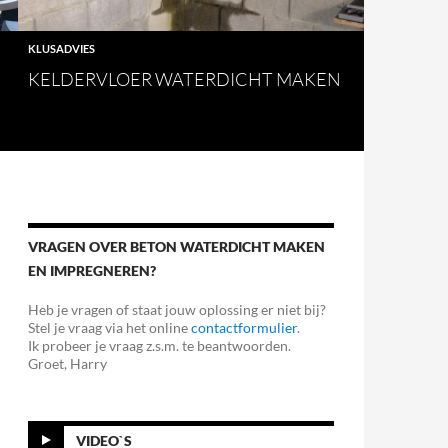
KLUSADVIES
KELDERVLOER WATERDICHT MAKEN
VRAGEN OVER BETON WATERDICHT MAKEN
EN IMPREGNEREN?
Heb je vragen of staat jouw oplossing er niet bij?
Stel je vraag via het online
contactformulier
.
Ik probeer je vraag z.s.m. te beantwoorden.
Groet, Harry
VIDEO`S