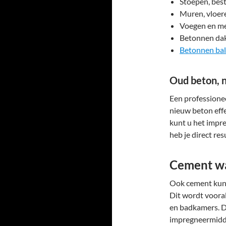
Stoepen, best
Muren, vloere
Voegen en me
Betonnen da
Betonnen bal
Oud beton, 
Een professione
nieuw beton eff
kunt u het impr
heb je direct res
Cement wa
Ook cement kunt
Dit wordt vooral
en badkamers. D
impregneermidd