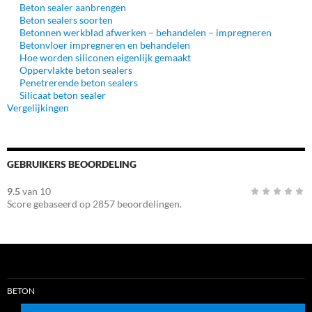
Beton sealer aanbrengen
Beton sealers soorten
Betonnen werkblad afwerken – behandelen – impregneren
Betonvloer impregneren en behandelen
Hoe worden siliconen eigenlijk gemaakt
Oppervlakte beton sealers
Penetrerende beton sealers
Silicaat beton sealer
Vergelijkingen
GEBRUIKERS BEOORDELING
9.5
van
10
Score gebaseerd op
2857
beoordelingen.
BETON