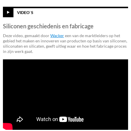
VIDEO`S
Siliconen geschiedenis en fabricage
Deze video, gemaakt door
Wacker
een van de marktleiders op het
gebied het maken en innoveren van producten op basis van siliconen,
siliconaten en silicaten, geeft uitleg waar en hoe het fabricage proces
in zijn werk gaat.