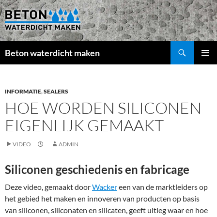
Beton waterdicht maken
GA
PRIMAI
NAAR
MENU
DE
INHOUD
INFORMATIE
,
SEALERS
HOE WORDEN SILICONEN
EIGENLIJK GEMAAKT
VIDEO
ADMIN
Siliconen geschiedenis en fabricage
Deze video, gemaakt door
Wacker
een van de marktleiders op
het gebied het maken en innoveren van producten op basis
van siliconen, siliconaten en silicaten, geeft uitleg waar en hoe