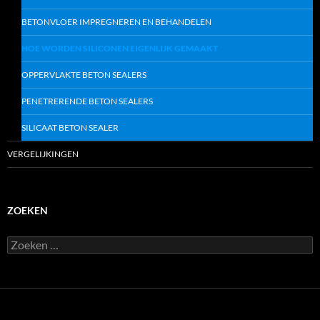
BETONVLOER IMPREGNEREN EN BEHANDELEN
HOE WORDEN SILICONEN EIGENLIJK GEMAAKT
OPPERVLAKTE BETON SEALERS
PENETRERENDE BETON SEALERS
SILICAAT BETON SEALER
VERGELIJKINGEN
ZOEKEN
Z
o
e
k
e
n
n