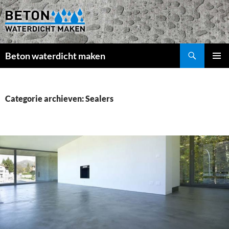
Beton waterdicht maken
GA
PRIMAI
NAAR
MENU
DE
INHOUD
Categorie archieven: Sealers