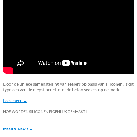
Door de unieke samenstelling van sealers op basis van siliconen, is dit
type een van de diepst penetrerende beton sealers op de markt.
Lees meer →
HOE WORDEN SILICONEN EIGENLIJK GEMAAKT
MEER VIDEO'S
→