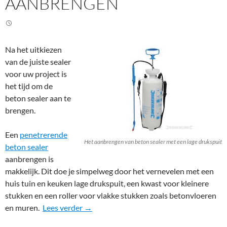
AANBRENGEN
Na het uitkiezen
van de juiste sealer
voor uw project is
het tijd om de
beton sealer aan te
brengen.
Een
penetrerende
Het aanbrengen van beton sealer met een lage drukspuit
beton sealer
aanbrengen is
makkelijk. Dit doe je simpelweg door het vernevelen met een
huis tuin en keuken lage drukspuit, een kwast voor kleinere
stukken en een roller voor vlakke stukken zoals betonvloeren
Beton sealer aanbrengen
en muren.
Lees verder
→