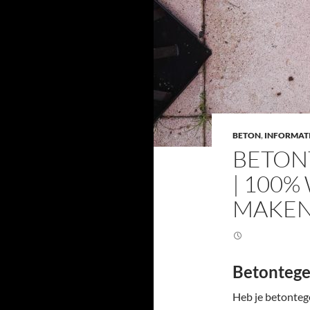
BETON
,
INFORMAT
BETON
| 100
MAKEN
Betontege
Heb je betontege