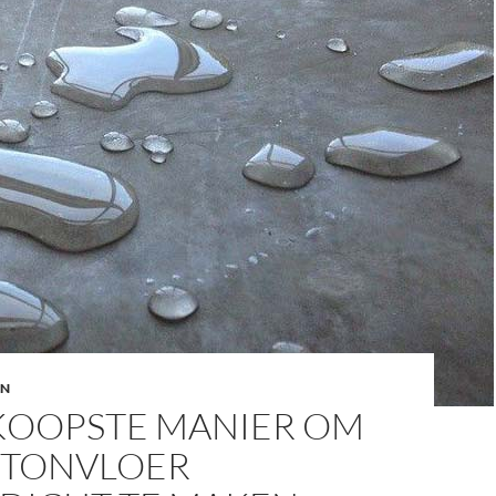
ON
OOPSTE MANIER OM
ETONVLOER