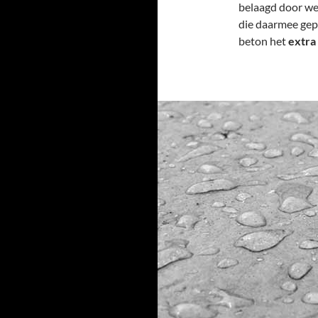
belaagd door we
die daarmee gepa
beton het
extra