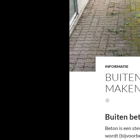
INFORMATIE
BUITE
MAKE
Buiten be
Beton is een st
wordt (bijvoorbe