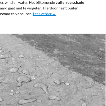
er, wind en water. Het bijkomende
vuil en de schade
ard gaat niet te vergeten. Hierdoor heeft buiten
Buiten beton waterdicht maken
 zwaar te verduren
.
Lees verder
→