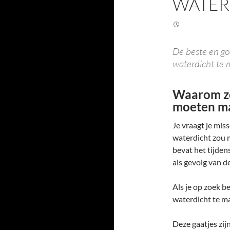
WATER
De beste en g
waterdicht te m
Waarom zo
moeten m
Je vraagt je mi
waterdicht zou 
bevat het tijden
als gevolg van d
Als je op zoek 
waterdicht te ma
Deze gaatjes zijn