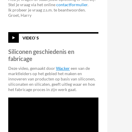
Stel je vraag via het online
contactformulier
.
Ik probeer je vraag z.s.m. te beantwoorden.
Groet, Harry
VIDEO`S
Siliconen geschiedenis en
fabricage
Deze video, gemaakt door
Wacker
een van de
marktleiders op het gebied het maken en
innoveren van producten op basis van siliconen,
siliconaten en silicaten, geeft uitleg waar en hoe
het fabricage proces in zijn werk gaat.