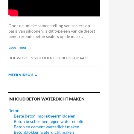
Door de unieke samenstelling van sealers op
basis van siliconen, is dit type een van de diepst
penetrerende beton sealers op de markt.
Lees meer →
HOE WORDEN SILICONEN EIGENLIJK GEMAAKT
MEER VIDEO'S
→
INHOUD BETON WATERDICHT MAKEN
Beton
Beste beton impregneermiddelen
Beton beschermen tegen water en olie
Beton en cement waterdicht maken
Betonblokken waterdicht maken