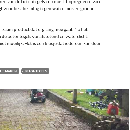
ren van de betontegels een must. Impregneren van
gt voor bescherming tegen water, mos en groene
urzaam product dat erg lang mee gaat. Na het
 de betontegels vuilafstotend en waterdicht.
iet moeilijk. Het is een klusje dat iedereen kan doen.
ntegels impregneren | 100% waterafstotend maken van tegels
CHT MAKEN
BETONTEGELS