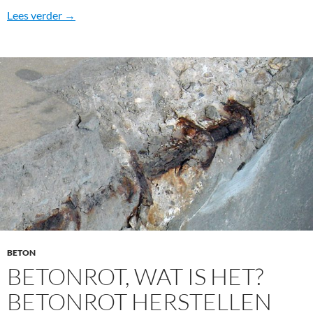
Goedkoopste manier om een betonvloer waterdicht
Lees verder
→
BETON
BETONROT, WAT IS HET?
BETONROT HERSTELLEN