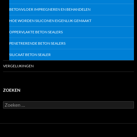
BETONVLOER IMPREGNEREN EN BEHANDELEN
HOE WORDEN SILICONEN EIGENLIJK GEMAAKT
OPPERVLAKTE BETON SEALERS
PENETRERENDE BETON SEALERS
SILICAAT BETON SEALER
VERGELIJKINGEN
ZOEKEN
Z
o
e
k
e
n
n