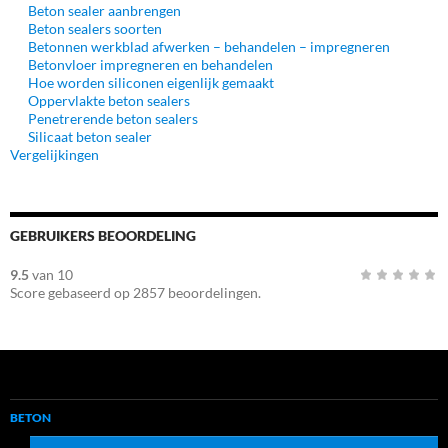
Beton sealer aanbrengen
Beton sealers soorten
Betonnen werkblad afwerken – behandelen – impregneren
Betonvloer impregneren en behandelen
Hoe worden siliconen eigenlijk gemaakt
Oppervlakte beton sealers
Penetrerende beton sealers
Silicaat beton sealer
Vergelijkingen
GEBRUIKERS BEOORDELING
9.5
van
10
Score gebaseerd op
2857
beoordelingen.
BETON