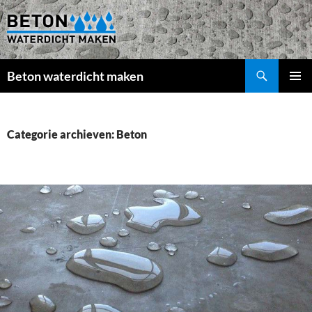
Beton waterdicht maken
GA
PRIMAI
NAAR
MENU
DE
INHOUD
Categorie archieven: Beton