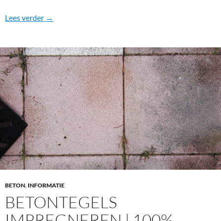
Beste beton impregneermiddelen
Lees verder
→
BETON
,
INFORMATIE
BETONTEGELS
IMPREGNEREN | 100%