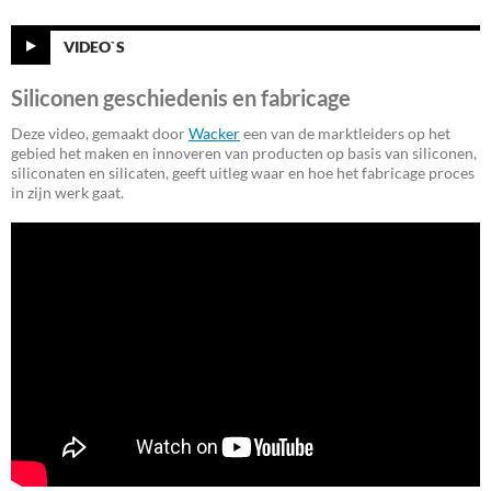
VIDEO`S
Siliconen geschiedenis en fabricage
Deze video, gemaakt door
Wacker
een van de marktleiders op het
gebied het maken en innoveren van producten op basis van siliconen,
siliconaten en silicaten, geeft uitleg waar en hoe het fabricage proces
in zijn werk gaat.