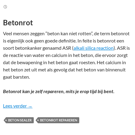
Betonrot
Veel mensen zeggen “beton kan niet rotten”, de term betonrot
is eigenlijk ook geen goede definitie. In feite is betonrot een
soort betonkanker genaamd ASR (
alkali silica reaction
). ASR is
de reactie van water en calcium in het beton, die ervoor zorgt
dat de bewapening in het beton gaat roesten. Het calcium in
het beton zet uit met als gevolg dat het beton van binnenuit
gaat barsten.
Betonrot kan je zelf repareren, mits je erop tijd bij bent.
Betonrot, wat is het? Betonrot herstellen
Lees verder
→
BETON SEALER
BETONROT REPAREREN