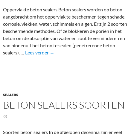
b
Oppervlakte beton sealers Beton sealers worden op beton
e
aangebracht om het oppervlak te beschermen tegen schade,
t
corrosie, vlekken, water, schimmels en algen. Er zijn 2 soorten
o
beschermende methodes. Of ze blokkeren de poriën in het
n
beton om de absorptie van water en zout te verminderen en
s
van binnenuit het beton te sealen (penetrerende beton
e
O
sealers). …
Lees verder
→
a
p
l
p
e
e
r
r
s
v
SEALERS
l
BETON SEALERS SOORTEN
a
k
t
e
b
Soorten beton sealers In de afgelopen decennia zijn er veel