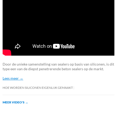
Door de unieke samenstelling van sealers op basis van siliconen, is dit
type een van de diepst penetrerende beton sealers op de markt.
Lees meer →
HOE WORDEN SILICONEN EIGENLIJK GEMAAKT
MEER VIDEO'S
→