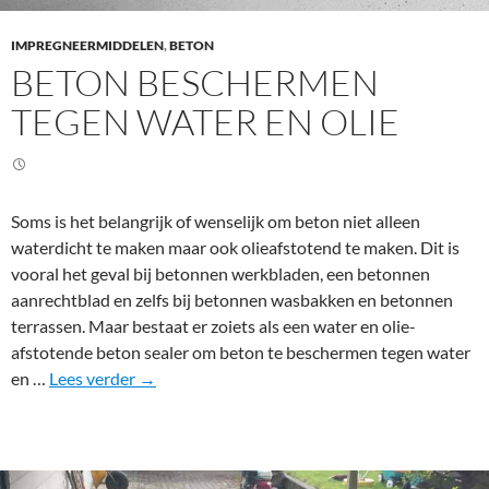
IMPREGNEERMIDDELEN
,
BETON
BETON BESCHERMEN
TEGEN WATER EN OLIE
Soms is het belangrijk of wenselijk om beton niet alleen
waterdicht te maken maar ook olieafstotend te maken. Dit is
vooral het geval bij betonnen werkbladen, een betonnen
aanrechtblad en zelfs bij betonnen wasbakken en betonnen
terrassen. Maar bestaat er zoiets als een water en olie-
afstotende beton sealer om beton te beschermen tegen water
B
en …
Lees verder
→
e
t
o
n