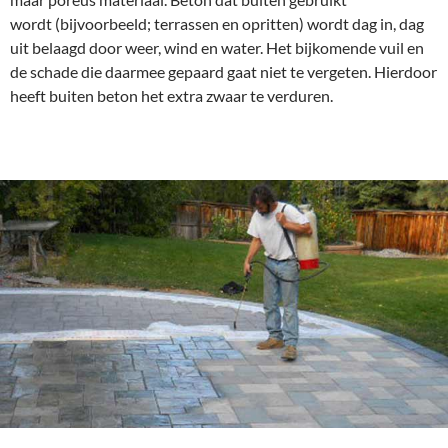
e
wordt (bijvoorbeeld; terrassen en opritten) wordt dag in, dag
r
uit belaagd door weer, wind en water. Het bijkomende vuil en
e
de schade die daarmee gepaard gaat niet te vergeten. Hierdoor
n
heeft buiten beton het extra zwaar te verduren.
o
l
i
e