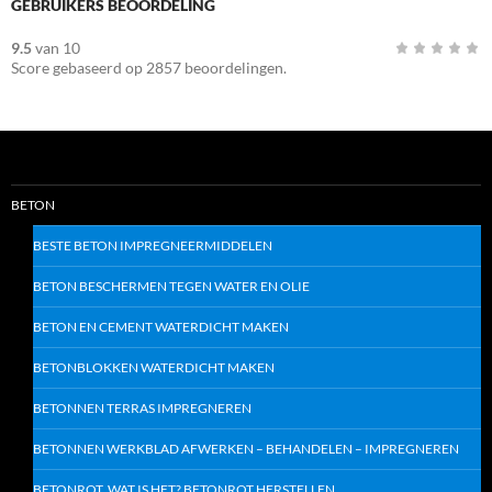
GEBRUIKERS BEOORDELING
9.5
van
10
Score gebaseerd op
2857
beoordelingen.
BETON
BESTE BETON IMPREGNEERMIDDELEN
BETON BESCHERMEN TEGEN WATER EN OLIE
BETON EN CEMENT WATERDICHT MAKEN
BETONBLOKKEN WATERDICHT MAKEN
BETONNEN TERRAS IMPREGNEREN
BETONNEN WERKBLAD AFWERKEN – BEHANDELEN – IMPREGNEREN
BETONROT, WAT IS HET? BETONROT HERSTELLEN