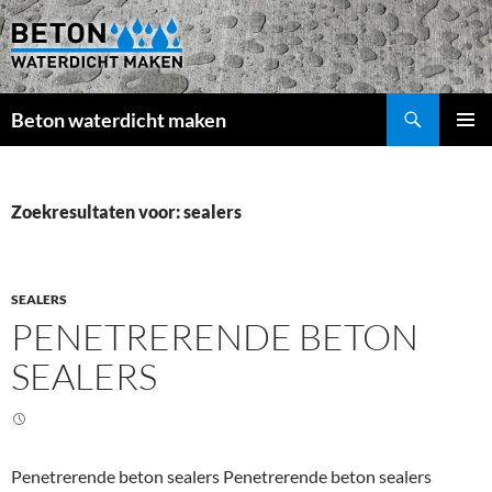
Beton waterdicht maken
GA
PRIMAI
NAAR
MENU
DE
INHOUD
Zoekresultaten voor: sealers
SEALERS
PENETRERENDE BETON
SEALERS
Penetrerende beton sealers Penetrerende beton sealers