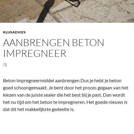
i
c
s
h
h
t
e
t
t
e
KLUSADVIES
?
m
AANBRENGEN BETON
B
a
IMPREGNEER
e
k
t
e
o
n
n
Beton impregneermiddel aanbrengen Dus je hebt je beton
r
goed schoongemaakt. Je bent door het proces gegaan van het
o
kiezen van de juiste sealer die het best bij je past. Dan wordt
t
het nu tijd om het beton te impregneren. Het goede nieuws is
h
dat dit het makkelijkste gedeelte is.
e
r
s
t