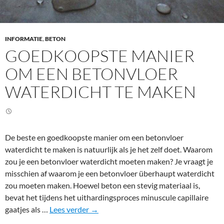
o
o
r
t
INFORMATIE
,
BETON
e
GOEDKOOPSTE MANIER
n
OM EEN BETONVLOER
WATERDICHT TE MAKEN
De beste en goedkoopste manier om een betonvloer
waterdicht te maken is natuurlijk als je het zelf doet. Waarom
zou je een betonvloer waterdicht moeten maken? Je vraagt je
misschien af waarom je een betonvloer überhaupt waterdicht
zou moeten maken. Hoewel beton een stevig materiaal is,
bevat het tijdens het uithardingsproces minuscule capillaire
G
gaatjes als …
Lees verder
→
o