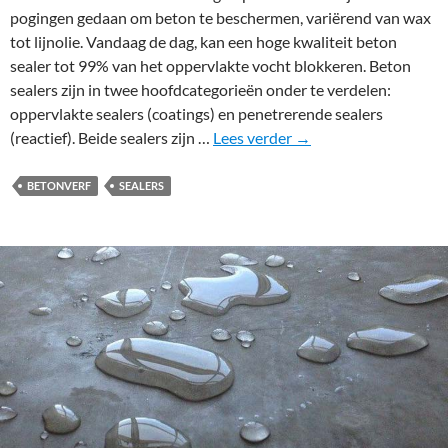
e
pogingen gedaan om beton te beschermen, variërend van wax
t
tot lijnolie. Vandaag de dag, kan een hoge kwaliteit beton
o
sealer tot 99% van het oppervlakte vocht blokkeren. Beton
n
sealers zijn in twee hoofdcategorieën onder te verdelen:
s
oppervlakte sealers (coatings) en penetrerende sealers
e
B
(reactief). Beide sealers zijn …
Lees verder
→
a
e
l
t
BETONVERF
SEALERS
e
o
r
n
s
s
e
a
l
e
r
s
s