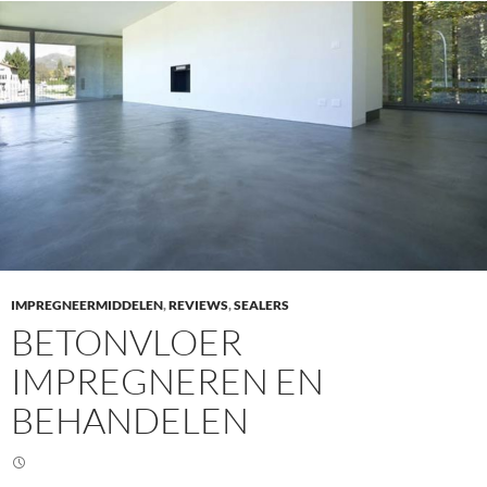
e
l
l
e
n
IMPREGNEERMIDDELEN
,
REVIEWS
,
SEALERS
BETONVLOER
IMPREGNEREN EN
BEHANDELEN