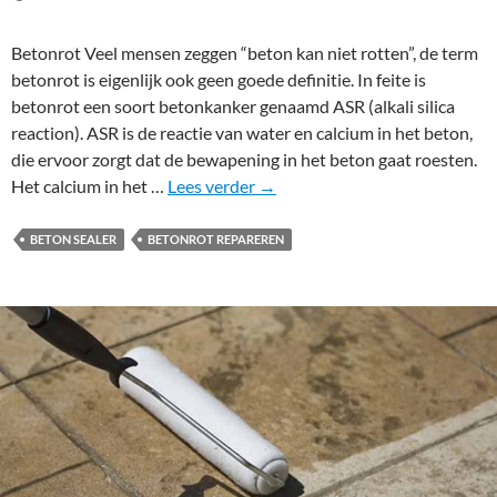
e
n
Betonrot Veel mensen zeggen “beton kan niet rotten”, de term
b
betonrot is eigenlijk ook geen goede definitie. In feite is
e
betonrot een soort betonkanker genaamd ASR (alkali silica
t
reaction). ASR is de reactie van water en calcium in het beton,
o
die ervoor zorgt dat de bewapening in het beton gaat roesten.
n
B
Het calcium in het …
Lees verder
→
v
e
l
t
o
BETON SEALER
BETONROT REPAREREN
o
e
n
r
r
w
o
a
t
t
,
e
w
r
a
d
t
i