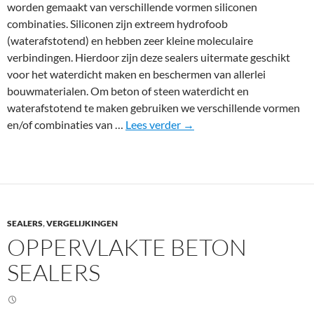
worden gemaakt van verschillende vormen siliconen
combinaties. Siliconen zijn extreem hydrofoob
(waterafstotend) en hebben zeer kleine moleculaire
verbindingen. Hierdoor zijn deze sealers uitermate geschikt
voor het waterdicht maken en beschermen van allerlei
bouwmaterialen. Om beton of steen waterdicht en
waterafstotend te maken gebruiken we verschillende vormen
P
en/of combinaties van …
Lees verder
→
e
n
e
t
r
SEALERS
,
VERGELIJKINGEN
e
OPPERVLAKTE BETON
r
e
SEALERS
n
d
e