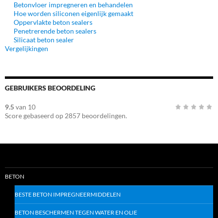
Betonvloer impregneren en behandelen
Hoe worden siliconen eigenlijk gemaakt
Oppervlakte beton sealers
Penetrerende beton sealers
Silicaat beton sealer
Vergelijkingen
GEBRUIKERS BEOORDELING
9.5
van
10
Score gebaseerd op
2857
beoordelingen.
BETON
BESTE BETON IMPREGNEERMIDDELEN
BETON BESCHERMEN TEGEN WATER EN OLIE