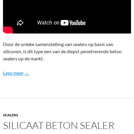
m
p
r
e
g
n
Door de unieke samenstelling van sealers op basis van
e
siliconen, is dit type een van de diepst penetrerende beton
r
sealers op de markt.
e
n
Lees meer →
SEALERS
SILICAAT BETON SEALER