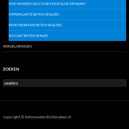
HOE WORDEN SILICONEN EIGENLIJK GEMAAKT
OPPERVLAKTE BETON SEALERS
PENETRERENDE BETON SEALERS
SILICAAT BETON SEALER
VERGELIJKINGEN
ZOEKEN
Z
o
e
k
e
n
n
copyright © betonwaterdichtmaken.nl
a
a
r