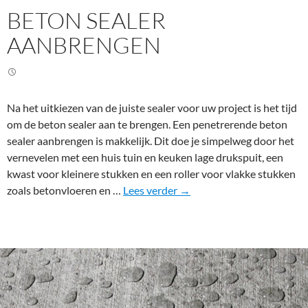
BETON SEALER
AANBRENGEN
Na het uitkiezen van de juiste sealer voor uw project is het tijd
om de beton sealer aan te brengen. Een penetrerende beton
sealer aanbrengen is makkelijk. Dit doe je simpelweg door het
vernevelen met een huis tuin en keuken lage drukspuit, een
kwast voor kleinere stukken en een roller voor vlakke stukken
B
zoals betonvloeren en …
Lees verder
→
e
t
o
n
s
e
a