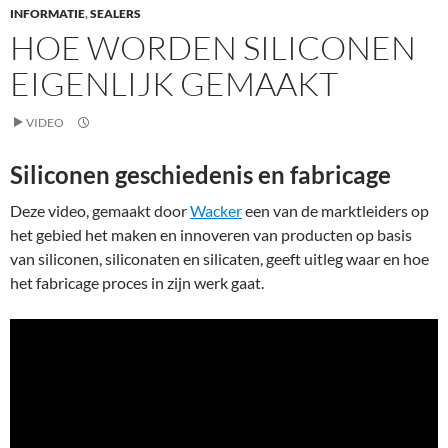
INFORMATIE
,
SEALERS
a
HOE WORDEN SILICONEN
t
e
EIGENLIJK GEMAAKT
r
d
VIDEO
i
c
Siliconen geschiedenis en fabricage
h
t
Deze video, gemaakt door
Wacker
een van de marktleiders op
m
het gebied het maken en innoveren van producten op basis
a
van siliconen, siliconaten en silicaten, geeft uitleg waar en hoe
k
het fabricage proces in zijn werk gaat.
e
n
d
o
o
r
i