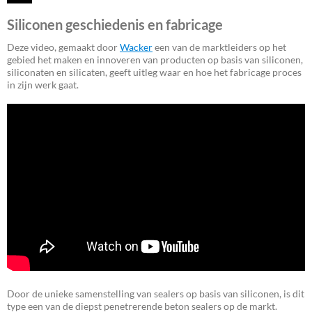
Siliconen geschiedenis en fabricage
Deze video, gemaakt door
Wacker
een van de marktleiders op het
gebied het maken en innoveren van producten op basis van siliconen,
siliconaten en silicaten, geeft uitleg waar en hoe het fabricage proces
in zijn werk gaat.
Door de unieke samenstelling van sealers op basis van siliconen, is dit
type een van de diepst penetrerende beton sealers op de markt.