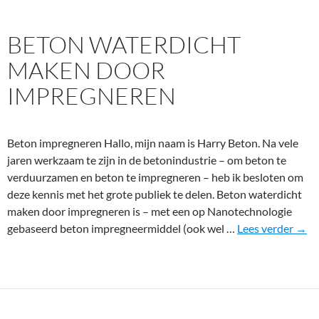
r
s
BETON WATERDICHT
c
h
MAKEN DOOR
a
IMPREGNEREN
d
e
i
n
Beton impregneren Hallo, mijn naam is Harry Beton. Na vele
k
jaren werkzaam te zijn in de betonindustrie – om beton te
e
verduurzamen en beton te impregneren – heb ik besloten om
l
deze kennis met het grote publiek te delen. Beton waterdicht
d
maken door impregneren is – met een op Nanotechnologie
e
B
gebaseerd beton impregneermiddel (ook wel …
Lees verder
→
r
e
s
t
o
n
w