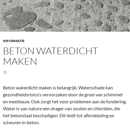
l
e
r
a
a
n
INFORMATIE
BETON WATERDICHT
b
r
MAKEN
e
n
g
e
Beton waterdicht maken is belangrijk. Waterschade kan
n
gezondheidsrisico’s veroorzaken door de groei van schimmel
en meeldauw. Ook zorgt het voor problemen aan de fundering.
Water is van nature een drager van zouten en chloriden, die
het betonstaal beschadigen. Dit leidt tot afbrokkeling en
scheuren in beton.