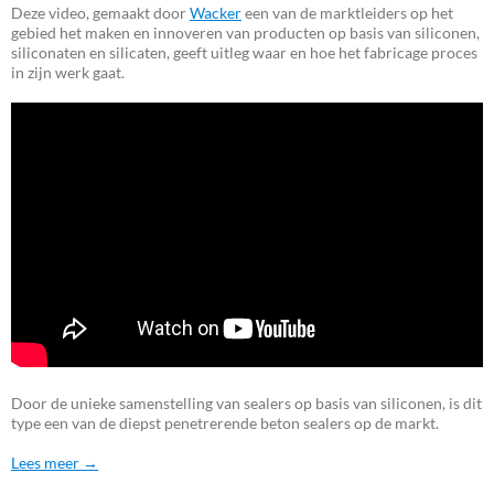
Deze video, gemaakt door
Wacker
een van de marktleiders op het
gebied het maken en innoveren van producten op basis van siliconen,
siliconaten en silicaten, geeft uitleg waar en hoe het fabricage proces
in zijn werk gaat.
Door de unieke samenstelling van sealers op basis van siliconen, is dit
type een van de diepst penetrerende beton sealers op de markt.
Lees meer →