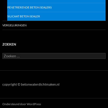
PENETRERENDE BETON SEALERS
SILICAAT BETON SEALER
VERGELIJKINGEN
ZOEKEN
Z
o
e
k
e
n
n
copyright © betonwaterdichtmaken.nl
a
a
r
:
Ondersteund door WordPress