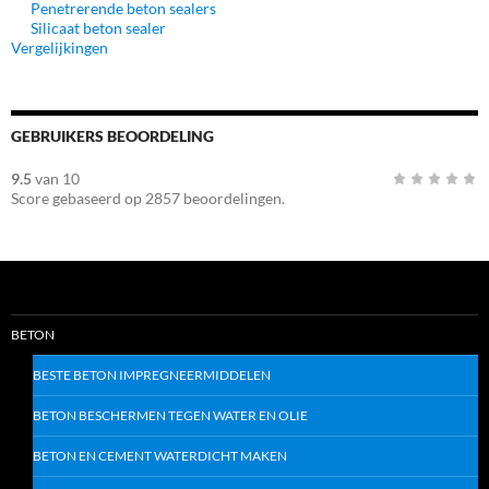
Penetrerende beton sealers
Silicaat beton sealer
Vergelijkingen
GEBRUIKERS BEOORDELING
9.5
van
10
Score gebaseerd op
2857
beoordelingen.
BETON
BESTE BETON IMPREGNEERMIDDELEN
BETON BESCHERMEN TEGEN WATER EN OLIE
BETON EN CEMENT WATERDICHT MAKEN