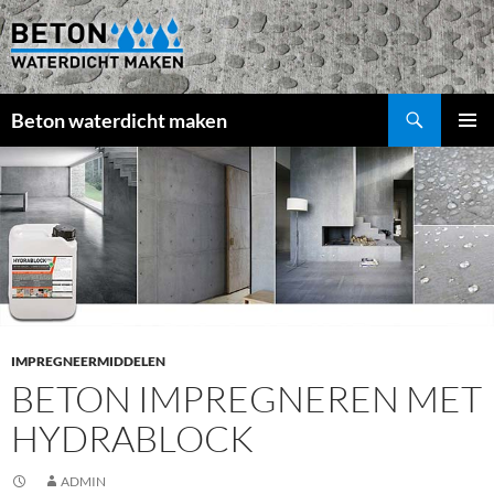
Beton waterdicht maken
GA
PRIMAI
NAAR
MENU
DE
INHOUD
IMPREGNEERMIDDELEN
BETON IMPREGNEREN MET
HYDRABLOCK
ADMIN